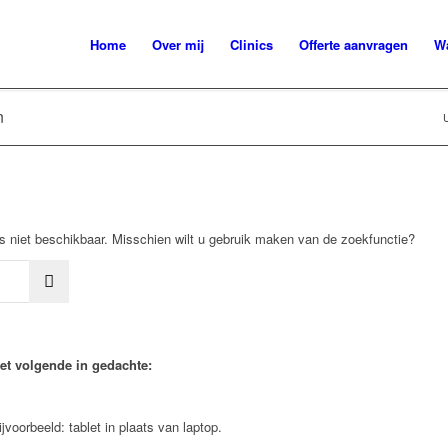
Home
Over mij
Clinics
Offerte aanvragen
W
n
U
is niet beschikbaar. Misschien wilt u gebruik maken van de zoekfunctie?
et volgende in gedachte:
voorbeeld: tablet in plaats van laptop.