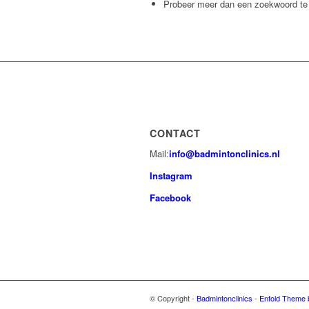
Probeer meer dan een zoekwoord te 
CONTACT
Mail:
info@badmintonclinics.nl
Instagram
Facebook
© Copyright -
Badmintonclinics
-
Enfold Theme b