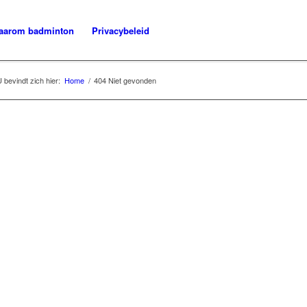
aarom badminton
Privacybeleid
 bevindt zich hier:
Home
/
404 Niet gevonden